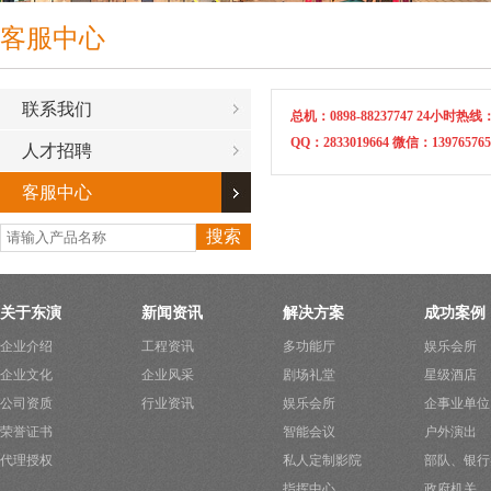
客服中心
联系我们
总机：0898-88237747
2
4小时热线：1
QQ：2833019664
微信：139765765
人才招聘
客服中心
关于东演
新闻资讯
解决方案
成功案例
企业介绍
工程资讯
多功能厅
娱乐会所
企业文化
企业风采
剧场礼堂
星级酒店
公司资质
行业资讯
娱乐会所
企事业单位
荣誉证书
智能会议
户外演出
代理授权
私人定制影院
部队、银行
指挥中心
政府机关