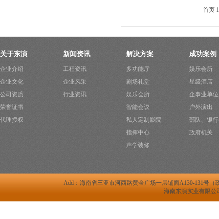
首页
1
关于东演
新闻资讯
解决方案
成功案例
企业介绍
工程资讯
多功能厅
娱乐会所
企业文化
企业风采
剧场礼堂
星级酒店
公司资质
行业资讯
娱乐会所
企事业单位
荣誉证书
智能会议
户外演出
代理授权
私人定制影院
部队、银行
指挥中心
政府机关
声学装修
Add：海南省三亚市河西路黄金广场一层铺面A130-131号（政府二办对面） 
海南东演实业有限公司 ww